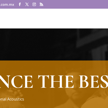
.com.mx
NCE THE BE
nal Acoustics