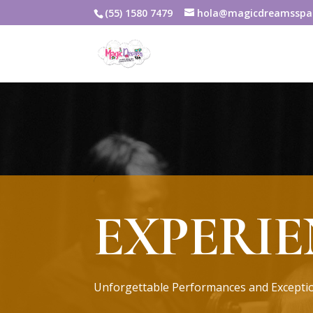
(55) 1580 7479
hola@magicdreamsspa
EXPERIE
Unforgettable Performances and Exceptio