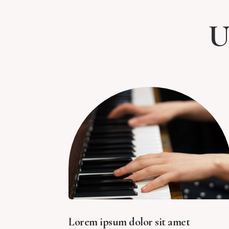
U
Lorem ipsum dolor sit amet